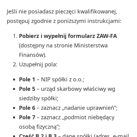
Jeśli nie posiadasz pieczęci kwalifikowanej,
postępuj zgodnie z poniższymi instrukcjami:
Pobierz i wypełnij formularz ZAW-FA
(dostępny na stronie Ministerstwa
Finansów).
Uzupełnij pola:
Pole 1
– NIP spółki z o.o.;
Pole 5
– urząd skarbowy właściwy wg
siedziby spółki;
Pole 6
– zaznacz „nadanie uprawnień”;
Pole 7
– zaznacz „podmiot niebędący
osobą fizyczną”;
Część B.2 i B.3
– dane spółki (adres, e-mail