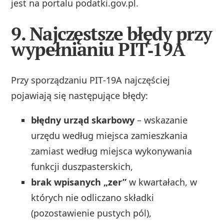
jest na portalu podatki.gov.pl.
9. Najczęstsze błędy przy
wypełnianiu PIT‑19A
Przy sporządzaniu PIT‑19A najczęściej
pojawiają się następujące błędy:
błędny urząd skarbowy
– wskazanie
urzędu według miejsca zamieszkania
zamiast według miejsca wykonywania
funkcji duszpasterskich,
brak wpisanych „zer”
w kwartałach, w
których nie odliczano składki
(pozostawienie pustych pól),