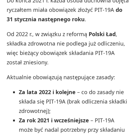
Do końca 2021 r. każda osoba duchowna objęta
ryczałtem miała obowiązek złożyć PIT‑19A
do
31 stycznia następnego roku
.
Od 2022 r., w związku z reformą
Polski Ład
,
składka zdrowotna nie podlega już odliczeniu,
więc bieżący obowiązek składania PIT‑19A
został zniesiony.
Aktualnie obowiązują następujące zasady:
Za lata 2022 i kolejne
– co do zasady nie
składa się PIT‑19A (brak odliczenia składki
zdrowotnej);
Za rok 2021 i wcześniejsze
– PIT‑19A
może być nadal potrzebny przy składaniu