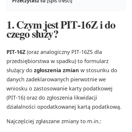
Przeczytasz tu
[spis treści]
1. Czym jest PIT‑16Z i do
czego służy?
PIT‑16Z
(oraz analogiczny PIT‑16ZS dla
przedsiębiorstwa w spadku) to formularz
służący do
zgłoszenia zmian
w stosunku do
danych zadeklarowanych pierwotnie we
wniosku o zastosowanie karty podatkowej
(PIT‑16) oraz do zgłoszenia likwidacji
działalności opodatkowanej kartą podatkową.
Najczęściej zgłaszane zmiany to m.in.: