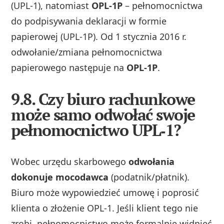
(UPL‑1), natomiast
OPL‑1P
– pełnomocnictwa
do podpisywania deklaracji w formie
papierowej (UPL‑1P). Od 1 stycznia 2016 r.
odwołanie/zmiana pełnomocnictwa
papierowego następuje na
OPL‑1P
.
9.8. Czy biuro rachunkowe
może samo odwołać swoje
pełnomocnictwo UPL‑1?
Wobec urzędu skarbowego
odwołania
dokonuje mocodawca
(podatnik/płatnik).
Biuro może wypowiedzieć umowę i poprosić
klienta o złożenie OPL‑1. Jeśli klient tego nie
zrobi, pełnomocnictwo może formalnie widnieć