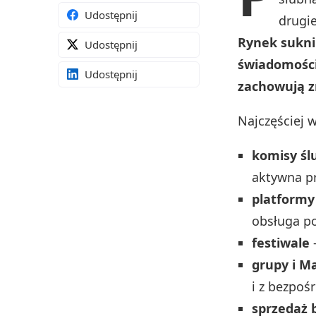
Udostępnij
drugie
Rynek sukni 
Udostępnij
świadomości 
Udostępnij
zachowują z
Najczęściej 
komisy śl
aktywna pr
platformy
obsługa po
festiwale
–
grupy i M
i z bezpo
sprzedaż 