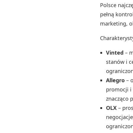
Polsce najcz
pełną kontro
marketing, o
Charakteryst
Vinted
– m
stanów i c
ograniczon
Allegro
– o
promocji i
znacząco p
OLX
– pros
negocjacje
ograniczon