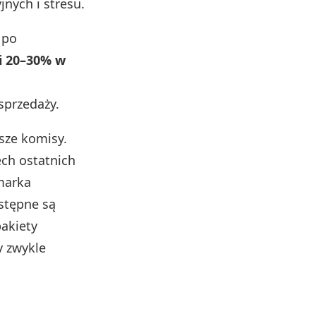
jnych i stresu.
 po
i 20–30% w
sprzedaży.
sze komisy.
ech ostatnich
 marka
ostępne są
akiety
y zwykle