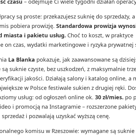
ść czasu
– odejmuje Ci wiele tygodni działań operacy
pracy są proste: przekazujesz suknię do sprzedaży, a
omis pobiera prowizję.
Standardowa prowizja wynos
d miasta i pakietu usług.
Choć to koszt, w praktyce
 on czas, wydatki marketingowe i ryzyka prywatnej 
nia
La Blanka
pokazuje, jak zaawansowane są dzisiej
są suknie czyste, bez uszkodzeń, z maksymalnie trz
eryfikacji jakości. Działają salony i katalog online, a
jwiększe w Polsce festiwale sukien z drugiej ręki. D
oziomy usług: od ogłoszeń online ok.
30 zł/mies.
po p
deo i promocją na Instagramie – rozszerzone pakiet
ą sprzedaż i pozwalają uzyskać wyższą cenę.
ionalnego komisu w Rzeszowie: wymagane są suknie