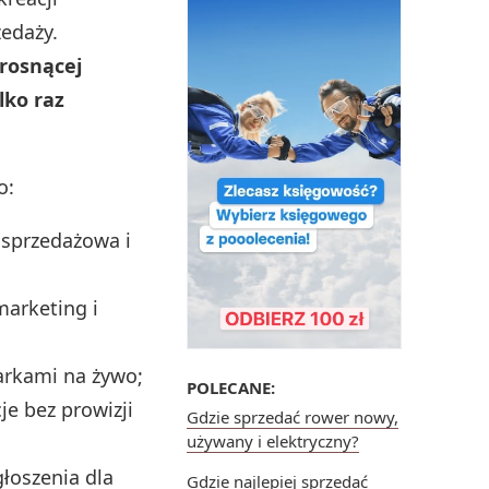
zedaży.
 rosnącej
lko raz
o:
 sprzedażowa i
marketing i
arkami na żywo;
POLECANE:
je bez prowizji
Gdzie sprzedać rower nowy,
używany i elektryczny?
głoszenia dla
Gdzie najlepiej sprzedać