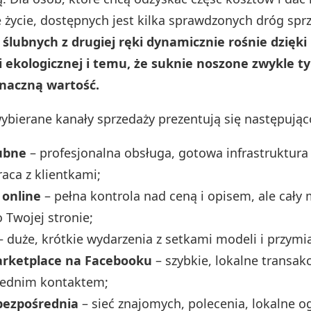
 życie, dostępnych jest kilka sprawdzonych dróg spr
ślubnych z drugiej ręki dynamicznie rośnie dzięki
ekologicznej i temu, że suknie noszone zwykle ty
naczną wartość.
wybierane kanały sprzedaży prezentują się następując
ubne
– profesjonalna obsługa, gotowa infrastruktura
aca z klientkami;
 online
– pełna kontrola nad ceną i opisem, ale cały 
 Twojej stronie;
 duże, krótkie wydarzenia z setkami modeli i przymi
arketplace na Facebooku
– szybkie, lokalne transakc
średnim kontaktem;
bezpośrednia
– sieć znajomych, polecenia, lokalne o