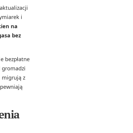
ktualizacji
ymiarek i
kien na
gasa bez
e bezpłatne
l
gromadzi
 migrują z
apewniają
enia