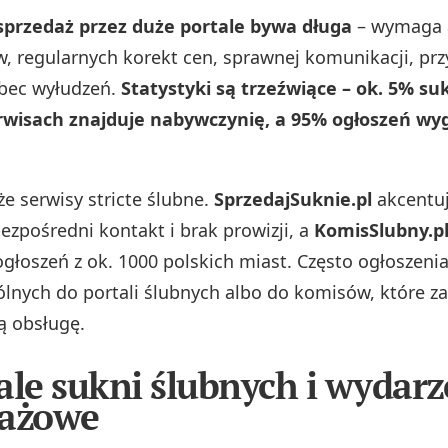
sprzedaż przez duże portale bywa długa
– wymaga a
ów, regularnych korekt cen, sprawnej komunikacji, prz
obec wyłudzeń.
Statystyki są trzeźwiące – ok. 5% su
rwisach znajduje nabywczynię, a 95% ogłoszeń wy
że serwisy stricte ślubne.
SprzedajSuknie.pl
akcentuj
ezpośredni kontakt i brak prowizji, a
KomisSlubny.p
głoszeń z ok. 1000 polskich miast. Często ogłoszenia
lnych do portali ślubnych albo do komisów, które z
 obsługę.
ale sukni ślubnych i wydarz
dażowe