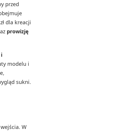
wy przed
 obejmuje
zł dla kreacji
raz
prowizję
i
uty modelu i
e,
ygląd sukni.
 wejścia. W