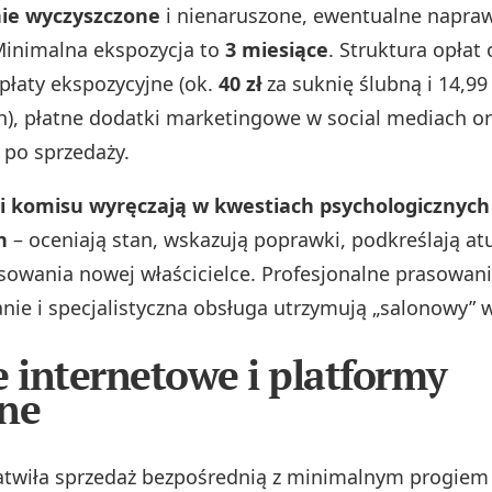
nie wyczyszczone
i nienaruszone, ewentualne napra
Minimalna ekspozycja to
3 miesiące
. Struktura opłat
płaty ekspozycyjne (ok.
40 zł
za suknię ślubną i 14,99 
), płatne dodatki marketingowe w social mediach o
po sprzedaży.
i komisu wyręczają w kwestiach psychologicznych 
h
– oceniają stan, wskazują poprawki, podkreślają at
sowania nowej właścicielce. Profesjonalne prasowani
ie i specjalistyczna obsługa utrzymują „salonowy” w
e internetowe i platformy
ne
łatwiła sprzedaż bezpośrednią z minimalnym progiem