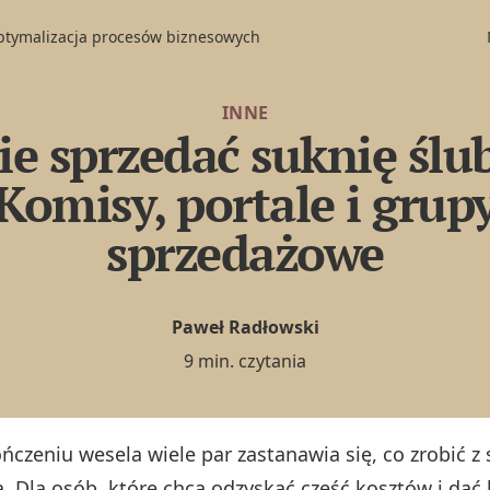
optymalizacja procesów biznesowych
INNE
ie sprzedać suknię ślu
Komisy, portale i grup
sprzedażowe
Paweł Radłowski
9 min. czytania
ńczeniu wesela wiele par zastanawia się, co zrobić z
. Dla osób, które chcą odzyskać część kosztów i dać 