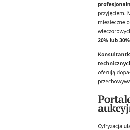
profesjonal
przyjęciem. 
miesięczne o
wieczorowych
20% lub 30%
Konsultantk
technicznyc
oferują dopa
przechowywan
Portal
aukcyj
Cyfryzacja u