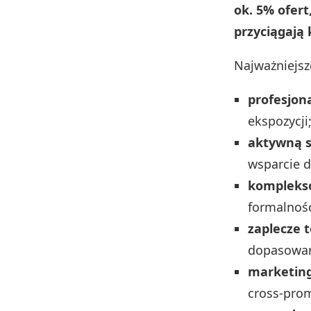
ok. 5% ofert
przyciągają 
Najważniejsz
profesjon
ekspozycji
aktywną 
wsparcie d
kompleks
formalnośc
zaplecze 
dopasowan
marketin
cross‑pro