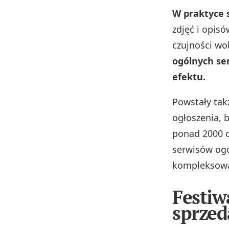
W praktyce 
zdjęć i opis
czujności w
ogólnych se
efektu.
Powstały tak
ogłoszenia, b
ponad 2000 o
serwisów ogó
kompleksową
Festiw
sprze