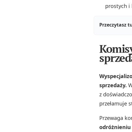
prostych i 
Przeczytasz t
Komisy
sprzed
Wyspecjaliz
sprzedaży.
W
z doświadczo
przełamuje s
Przewaga kom
odróżnieniu 