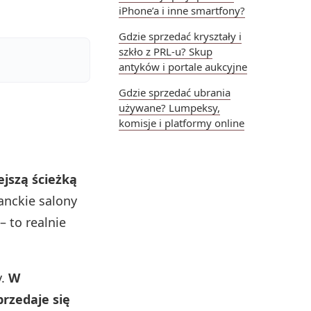
iPhone’a i inne smartfony?
Gdzie sprzedać kryształy i
szkło z PRL-u? Skup
antyków i portale aukcyjne
Gdzie sprzedać ubrania
używane? Lumpeksy,
komisje i platformy online
jszą ścieżką
anckie salony
 to realnie
y.
W
przedaje się