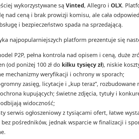
ęściej wykorzystywane są
Vinted
, Allegro i
OLX
. Plat
lę nad ceną i brak prowizji komisu, ale cała odpowied
bsługę i bezpieczeństwo spada na sprzedającą.
yka najpopularniejszych platform prezentuje się nast
odel P2P, pełna kontrola nad opisem i ceną, duże zr
en (od poniżej 100 zł do
kilku tysięcy zł
), niskie koszt
e mechanizmy weryfikacji i ochrony w sporach;
gromny zasięg, licytacje i „kup teraz”, rozbudowane 
 ochrona kupujących; świetne zdjęcia, tytuły i konku
odbijają widoczność;
ty serwis ogłoszeniowy z tysiącami ofert, łatwe wyst
 bez pośredników, jednak wsparcie w finalizacji i spo
e.