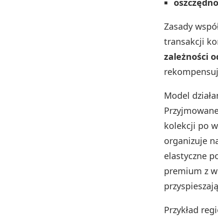
oszczędno
Zasady współ
transakcji k
zależności o
rekompensuje
Model działa
Przyjmowane 
kolekcji po w
organizuje na
elastyczne p
premium z wi
przyspieszaj
Przykład reg