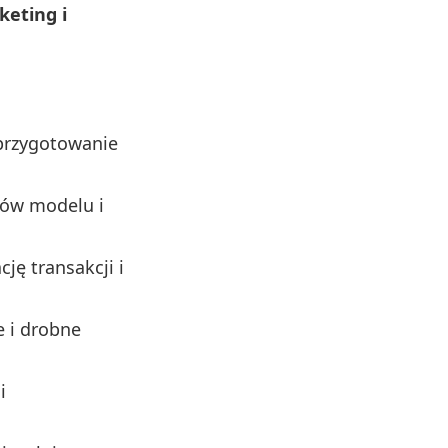
keting i
 przygotowanie
tów modelu i
cję transakcji i
 i drobne
i