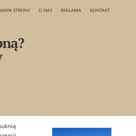
MAPA STRONY
O NAS
REKLAMA
KONTAKT
bną?
y
 suknią
kreacji