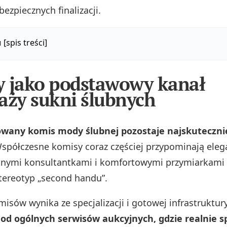
bezpiecznych finalizacji.
u
[spis treści]
 jako podstawowy kanał
aży sukni ślubnych
owany komis mody ślubnej pozostaje najskutecznie
spółczesne komisy coraz częściej przypominają eleg
nymi konsultantkami i komfortowymi przymiarkami –
tereotyp „second handu”.
isów wynika ze specjalizacji i gotowej infrastruktur
od ogólnych serwisów aukcyjnych, gdzie realnie s