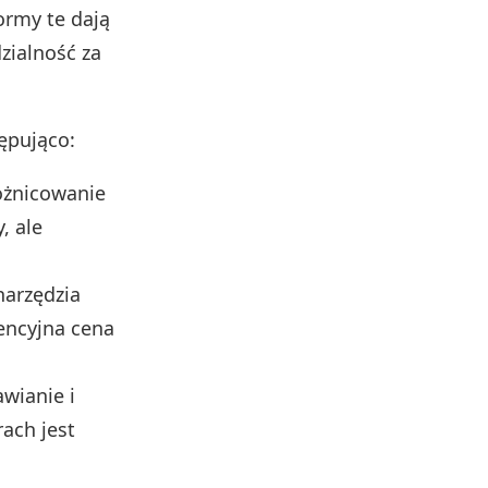
formy te dają
zialność za
ępująco:
óżnicowanie
y, ale
narzędzia
rencyjna cena
awianie i
rach jest