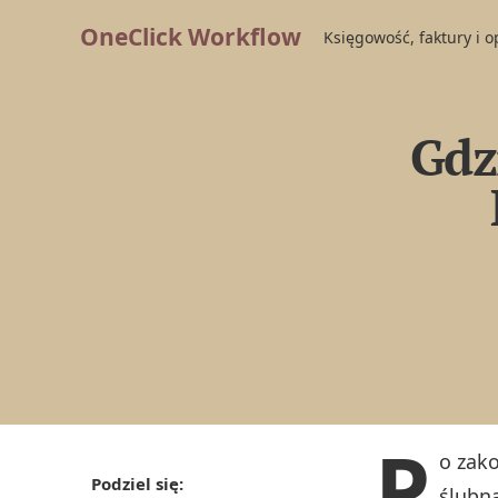
OneClick Workflow
Księgowość, faktury i 
Gdz
P
o zako
Podziel się:
ślubną