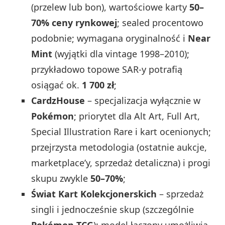
(przelew lub bon), wartościowe karty
50–
70% ceny rynkowej
; sealed procentowo
podobnie; wymagana oryginalność i
Near
Mint
(wyjątki dla vintage 1998–2010);
przykładowo topowe SAR-y potrafią
osiągać ok.
1 700 zł
;
CardzHouse
– specjalizacja wyłącznie w
Pokémon
; priorytet dla Alt Art, Full Art,
Special Illustration Rare i kart ocenionych;
przejrzysta metodologia (ostatnie aukcje,
marketplace’y, sprzedaż detaliczna) i progi
skupu zwykle
50–70%
;
Świat Kart Kolekcjonerskich
– sprzedaż
singli i jednocześnie skup (szczególnie
Pokémon TCG
); model łączony umożliwia