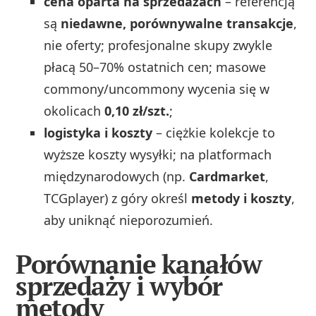
cena oparta na sprzedażach
– referencją
są
niedawne, porównywalne transakcje
,
nie oferty; profesjonalne skupy zwykle
płacą 50–70% ostatnich cen; masowe
commony/uncommony wycenia się w
okolicach
0,10 zł/szt.
;
logistyka i koszty
– ciężkie kolekcje to
wyższe koszty wysyłki; na platformach
międzynarodowych (np.
Cardmarket
,
TCGplayer) z góry określ
metody i koszty
,
aby uniknąć nieporozumień.
Porównanie kanałów
sprzedaży i wybór
metody