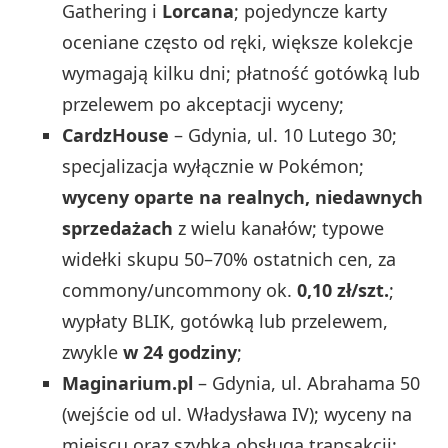
Gathering i
Lorcana
; pojedyncze karty
oceniane często od ręki, większe kolekcje
wymagają kilku dni; płatność gotówką lub
przelewem po akceptacji wyceny;
CardzHouse
– Gdynia, ul. 10 Lutego 30;
specjalizacja wyłącznie w Pokémon;
wyceny oparte na realnych, niedawnych
sprzedażach
z wielu kanałów; typowe
widełki skupu 50–70% ostatnich cen, za
commony/uncommony ok.
0,10 zł/szt.
;
wypłaty BLIK, gotówką lub przelewem,
zwykle
w 24 godziny
;
Maginarium.pl
– Gdynia, ul. Abrahama 50
(wejście od ul. Władysława IV); wyceny na
miejscu oraz szybka obsługa transakcji;