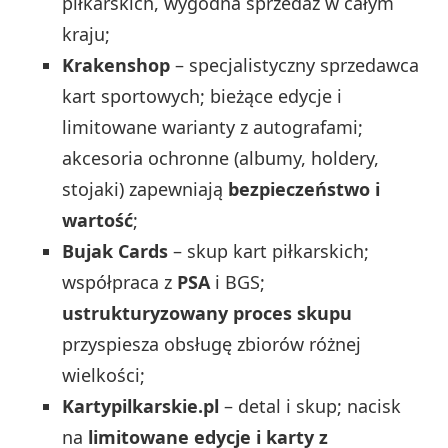
piłkarskich, wygodna sprzedaż w całym
kraju;
Krakenshop
– specjalistyczny sprzedawca
kart sportowych; bieżące edycje i
limitowane warianty z autografami;
akcesoria ochronne (albumy, holdery,
stojaki) zapewniają
bezpieczeństwo i
wartość
;
Bujak Cards
– skup kart piłkarskich;
współpraca z
PSA
i BGS;
ustrukturyzowany proces skupu
przyspiesza obsługę zbiorów różnej
wielkości;
Kartypilkarskie.pl
– detal i skup; nacisk
na
limitowane edycje i karty z