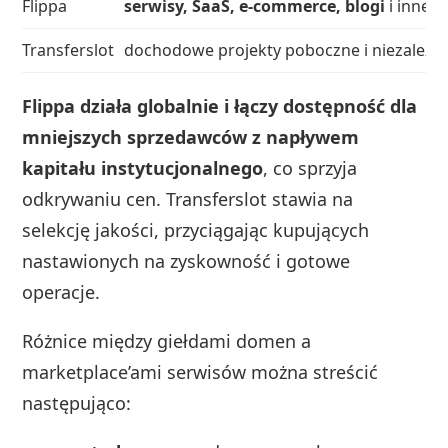
Flippa
serwisy, SaaS, e‑commerce, blogi
i inne 
Transferslot
dochodowe projekty poboczne i niezależne
Flippa działa globalnie i łączy dostępność dla
mniejszych sprzedawców z napływem
kapitału instytucjonalnego
, co sprzyja
odkrywaniu cen. Transferslot stawia na
selekcję jakości, przyciągając kupujących
nastawionych na zyskowność i gotowe
operacje.
Różnice między giełdami domen a
marketplace’ami serwisów można streścić
następująco: