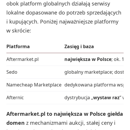
obok platform globalnych działają serwisy
lokalne dopasowane do potrzeb sprzedających
i kupujących. Poniżej najważniejsze platformy
w skrócie:
Platforma
Zasięg i baza
Aftermarket.pl
największa w Polsce
; ok. 15
Sedo
globalny marketplace; dostę
Namecheap Marketplace
dedykowana platforma wspie
Afternic
dystrybucja „
wystaw raz
” w 
Aftermarket.pl to największa w Polsce giełda
domen
z mechanizmami aukcji, stałej ceny i