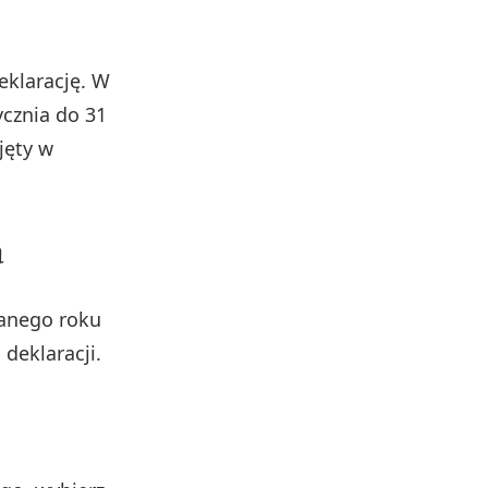
deklarację. W
ycznia do 31
jęty w
a
zanego roku
deklaracji.