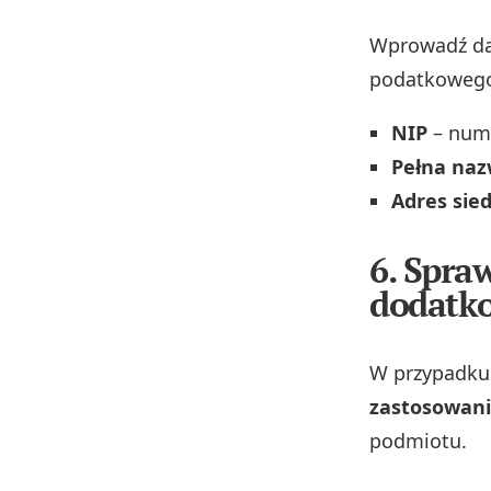
Wprowadź dan
podatkoweg
NIP
– nume
Pełna na
Adres sied
6. Spra
dodatk
W przypadku 
zastosowan
podmiotu.