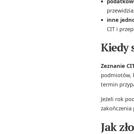
podatkowe
przewidzia
inne jedn
CIT i prze
Kiedy 
Zeznanie CI
podmiotów, 
termin przyp
Jeżeli rok po
zakończenia 
Jak zł