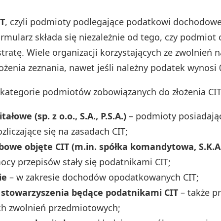
IT
, czyli podmioty podlegające podatkowi dochodo
rmularz składa się niezależnie od tego, czy podmiot 
stratę. Wiele organizacji korzystających ze zwolnień 
żenia zeznania, nawet jeśli należny podatek wynosi 0
kategorie podmiotów zobowiązanych do złożenia CIT-
tałowe (sp. z o.o., S.A., P.S.A.)
– podmioty posiadaj
ozliczające się na zasadach CIT;
obowe objęte CIT (m.in. spółka komandytowa, S.K.A
ocy przepisów stały się podatnikami CIT;
ie
– w zakresie dochodów opodatkowanych CIT;
i stowarzyszenia będące podatnikami CIT
– także pr
ch zwolnień przedmiotowych;