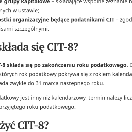
 grupy kapitałowe
– składające wspólne zeznanie 
nych w ustawie;
ostki organizacyjne będące podatnikami CIT
– zgod
pisami szczególnymi.
składa się CIT-8?
T-8 składa się po zakończeniu roku podatkowego.
D
których rok podatkowy pokrywa się z rokiem kalend
ada zwykle do 31 marca następnego roku.
datkowy jest inny niż kalendarzowy, termin należy lic
przyjętego roku podatkowego.
ożyć CIT-8?