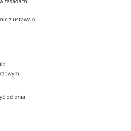
na zasadach
nie z ustawą o
la
arzowym,
zyć od dnia