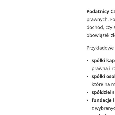
Podatnicy C
prawnych. Fo
dochód, czy 
obowiązek zło
Przykładowe 
spółki kapi
prawną i r
spółki os
które na m
spółdzieln
fundacje 
z wybrany