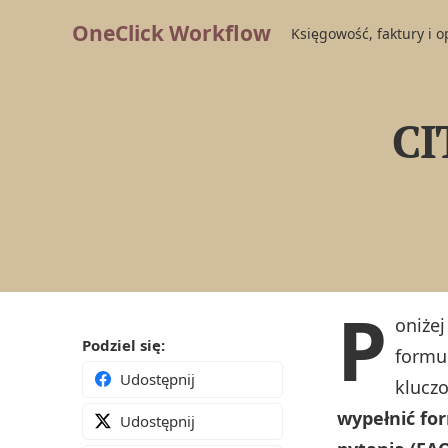
OneClick Workflow
Księgowość, faktury i 
CI
P
oniżej
Podziel się:
formul
Udostępnij
klucz
wypełnić fo
Udostępnij