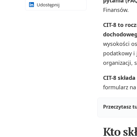
pytania (FA
Udostępnij
Finansów.
CIT-8 to ro
dochodowego
wysokości os
podatkowy i 
organizacji,
CIT-8 składa
formularz na
Przeczytasz t
Kto sk