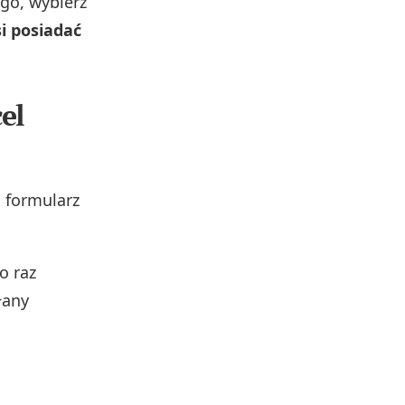
go, wybierz
i posiadać
el
i formularz
o raz
łany