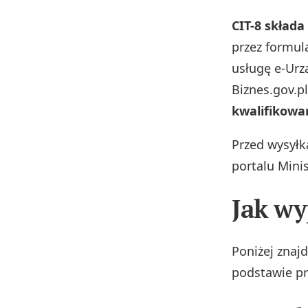
CIT-8 składa
przez formula
usługę e-Urz
Biznes.gov.p
kwalifikow
Przed wysyłk
portalu Mini
Jak wy
Poniżej znajd
podstawie pr