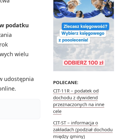
stwa
ów podatku
zania
rok
owych wielu
w udostępnia
POLECANE:
online.
CIT-11R – podatek od
dochodu z dywidend
przeznaczonych na inne
cele
CIT-ST – informacja o
zakładach (podział dochodu
między gminy)