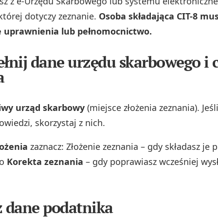
tasz z e-Urzędu Skarbowego lub systemu elektroniczne
której dotyczy zeznanie.
Osoba składająca CIT-8 mus
 uprawnienia lub pełnomocnictwo.
ełnij dane urzędu skarbowego i c
a
iwy urząd skarbowy
(miejsce złożenia zeznania). Jeśl
wiedzi, skorzystaj z nich.
łożenia
zaznacz: Złożenie zeznania – gdy składasz je p
bo
Korekta zeznania
– gdy poprawiasz wcześniej wys
z dane podatnika