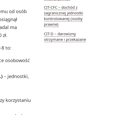
CIT-CFC – dochód z
wemu od osób
zagranicznej jednostki
kontrolowanej (osoby
osiągnął
prawne)
nadal ma
CIT-D – darowizny
 zł.
otrzymane i przekazane
8 to:
ące osobowość
.)
– jednostki,
zy korzystaniu