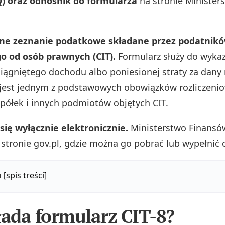
Q) oraz odnośnik do formularza
na stronie Minister
czne zeznanie podatkowe składane przez podatnik
 od osób prawnych (CIT).
Formularz służy do wyka
iągniętego dochodu albo poniesionej straty za dany 
jest jednym z podstawowych obowiązków rozliczeni
 spółek i innych podmiotów objętych CIT.
 się wyłącznie elektronicznie.
Ministerstwo Finansó
 stronie gov.pl, gdzie można go pobrać lub wypełnić 
u
[spis treści]
łada formularz CIT-8?