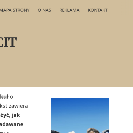
MAPA STRONY
O NAS
REKLAMA
KONTAKT
CIT
kuł
o
kst zawiera
żyć, jak
 zadawane