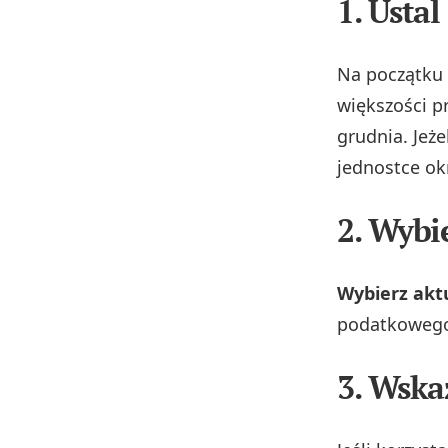
1. Usta
Na początku
większości p
grudnia. Jeże
jednostce ok
2. Wybi
Wybierz akt
podatkowego.
3. Wska