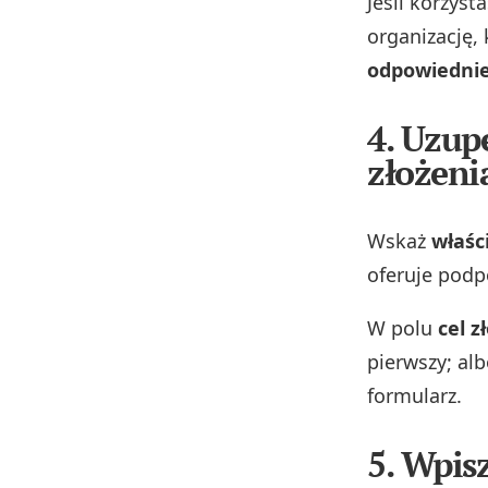
Jeśli korzys
organizację, 
odpowiednie
4. Uzup
złożeni
Wskaż
właśc
oferuje podpo
W polu
cel z
pierwszy; al
formularz.
5. Wpis