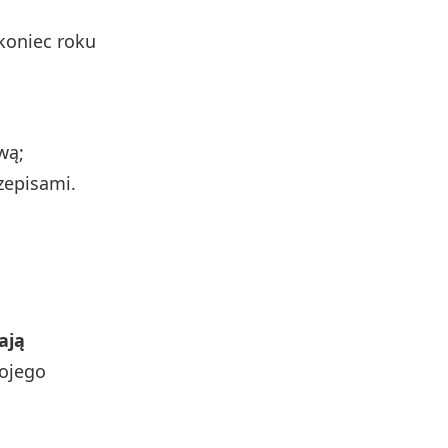
koniec roku
wą;
zepisami.
ają
wojego