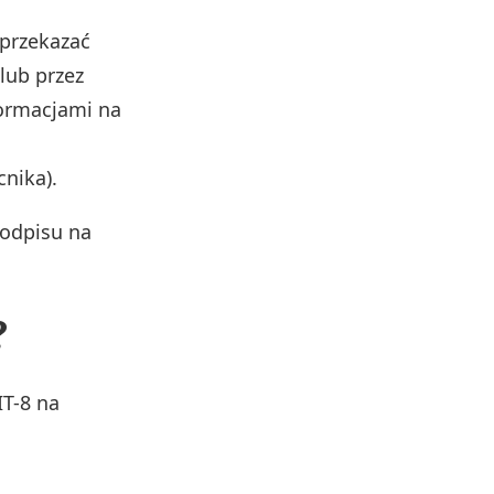
 przekazać
lub przez
formacjami na
nika).
podpisu na
?
IT-8 na